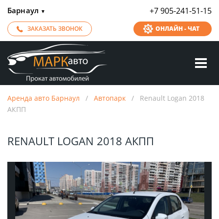
Барнаул
+7 905-241-51-15
▼
ЗАКАЗАТЬ ЗВОНОК
ОНЛАЙН - ЧАТ
Аренда авто Барнаул
/
Автопарк
/
Renault Logan 2018
АКПП
RENAULT LOGAN 2018 АКПП