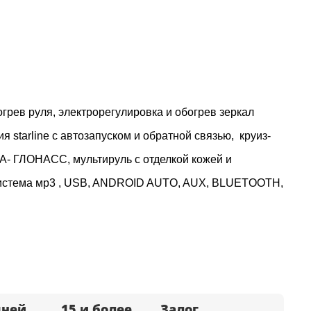
грев руля, электрорегулировка и обогрев зеркал
я starline с автозапуском и обратной связью, круиз-
РА- ГЛОНАСС, мультируль с отделкой кожей и
осистема мр3 , USB, ANDROID AUTO, AUX, BLUETOOTH,
дней
15 и более
Залог