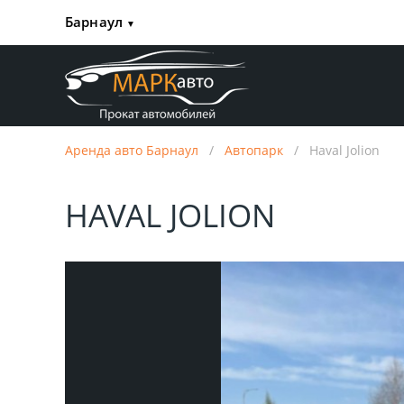
Барнаул
▼
Аренда авто Барнаул
/
Автопарк
/
Haval Jolion
HAVAL JOLION