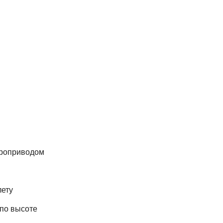
троприводом
лету
 по высоте