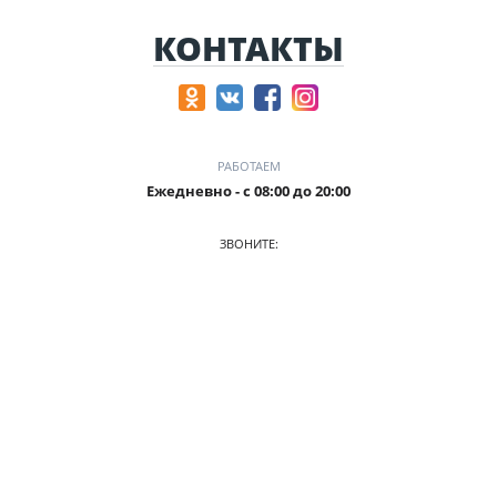
КОНТАКТЫ
РАБОТАЕМ
Ежедневно - с 08:00 до 20:00
ЗВОНИТЕ:
+7 905-241-51-15
ПРИХОДИТЕ:
г. Барнаул ТЦ «Капитал» офис №314, ул. Челюскинцев 82
О КОМПАНИИ
АВТОПАРК
ПРАЙС
АКЦИИ
УСЛОВИЯ АРЕНДЫ
ОТЗЫВЫ