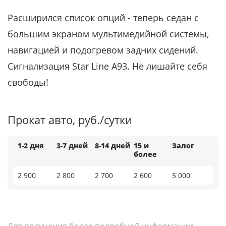
Расширился список опций - теперь седан с
большим экраном мультимедийной системы,
навигацией и подогревом задних сидений.
Сигнализация Star Line A93. Не лишайте себя
свободы!
Прокат авто, руб./сутки
1-2 дня
3-7 дней
8-14 дней
15 и
Залог
более
2 900
2 800
2 700
2 600
5 000