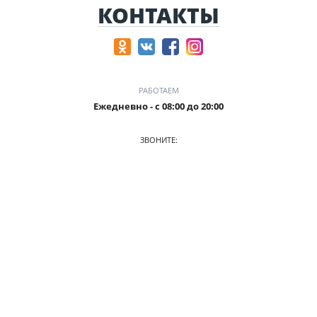
КОНТАКТЫ
РАБОТАЕМ
Ежедневно - с 08:00 до 20:00
ЗВОНИТЕ:
+7 905-241-51-15
ПРИХОДИТЕ:
г. Барнаул ТЦ «Капитал» офис №314, ул. Челюскинцев 82
О КОМПАНИИ
АВТОПАРК
ПРАЙС
АКЦИИ
УСЛОВИЯ АРЕНДЫ
ОТЗЫВЫ