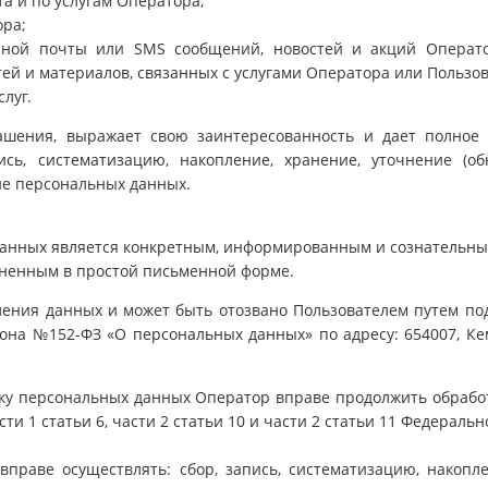
а и по услугам Оператора;
ора;
нной почты или SMS сообщений, новостей и акций Операто
тей и материалов, связанных с услугами Оператора или Пользов
луг.
ашения, выражает свою заинтересованность и дает полное 
сь, систематизацию, накопление, хранение, уточнение (обн
ие персональных данных.
данных является конкретным, информированным и сознательны
лненным в простой письменной форме.
вления данных и может быть отозвано Пользователем путем по
она №152-ФЗ «О персональных данных» по адресу: 654007, Кеме
тку персональных данных Оператор вправе продолжить обрабо
сти 1 статьи 6, части 2 статьи 10 и части 2 статьи 11 Федерал
праве осуществлять: сбор, запись, систематизацию, накоплен